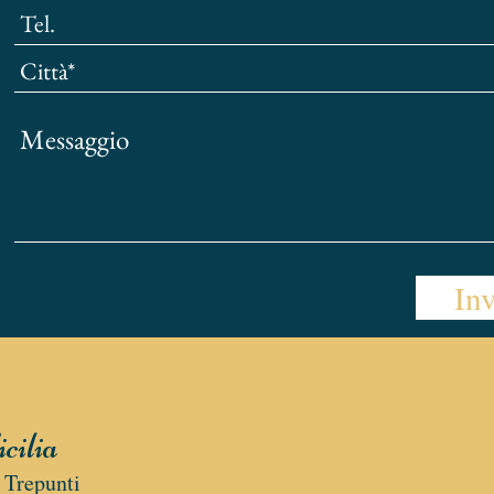
Inv
cilia
e Trepunti