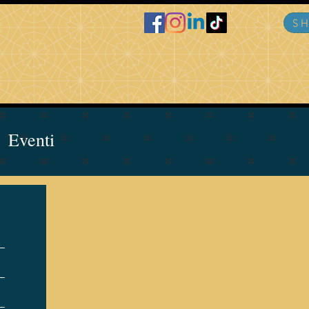
S
Eventi