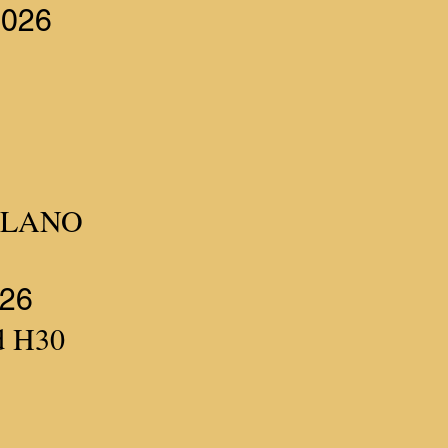
2026
ILANO
026
nd H30